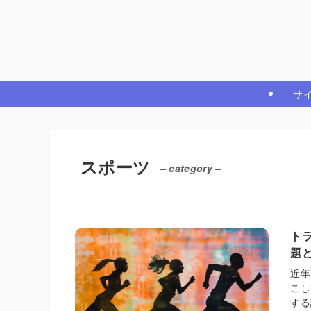
サ
スポーツ
– category –
ト
題
近年
こし
する