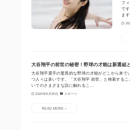
フィ
です
ます
2
大谷翔平の前世の秘密！野球の才能は新選組
大谷翔平選手の驚異的な野球の才能がどこから来て
つ人々は多いです。「大谷翔平 前世」と検索するこ
いてのさまざまな説に触れるこ...
2024年6月30日
スポーツ