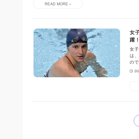
女
躍
女子
は、
ので
2