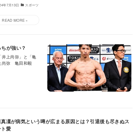
024年7月13日
スポーツ
っちが強い？
「井上尚弥」と「亀
井上尚弥 亀田和毅
田真凜が病気という噂が広まる原因とは？引退後も尽きぬス
ート愛