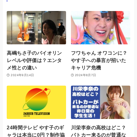
高嶋ちさ子のバイオリン
フワちゃん オワコンに？
レベルや評価は？エンタ
やす子への暴言が招いた
メ性との違い
キャリア危機
2024年9月14日
2024年8月7日
24時間テレビ やす子のギ
川栄李奈の高校はどこ？
ャラは本当に0円？制作協
パトカー来るのが普通な