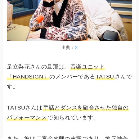
出典：
X
足立梨花さんの旦那は、
音楽ユニット
「HANDSIGN」
のメンバーである
TATSU
さんで
す。
TATSUさんは
手話とダンスを融合させた独自の
パフォーマンス
で知られています。
また、彼は
二宮金次郎の末裔
であり、地元神奈