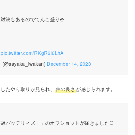
対決もあるのでてんこ盛り🍚
pic.twitter.com/RKgR6i6LhA
ayaka_iwakan)
December 14, 2023
としたやり取りが見られ、
仲の良さ
が感じられます。
「栄冠バッテリィズ」」のオフショットが届きました⚾️