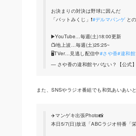
お決まりの対決は野球に因んだ
「バットみくじ」❗️
#デルマパンゲ
との
▶️YouTube…毎週(土)18:00更新
📺地上波…毎週(土)25:25~
🖥TVer…見逃し配信中
#さや香
#違和館
— さや香の違和館ヤバない？【公式】 (@s
また、SNSやラジオ番組でも和気あいあい
✈️マンゲキ出張Photo📸
本日5/7(日)放送「ABCラジオ特番