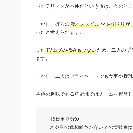
バッテリィズが不仲だという噂は、今のと
しかし、彼らの
漫才スタイル
や
やり取り
が
ったと考えられます。
また
TV出演の機会も少ない
ため、二人のプ
ます。
しかし、二人はプライベートでも食事や野
共通の趣味である草野球ではチームを運営し
16日更新分💫
さや香の違和館ヤバない？の情報屋は