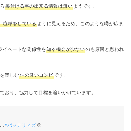
ころ
裏付ける事の出来る情報は無い
ようです。
、喧嘩をしている
ように見えるため、このような噂が広ま
ライベートな関係性を
知る機会が少ない
のも原因と思われ
球を楽しむ
仲の良いコンビ
です。
ており、協力して目標を追いかけています。
…
#バッテリィズ
⚾️