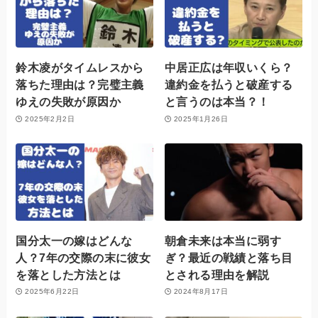
鈴木凌がタイムレスから
中居正広は年収いくら？
落ちた理由は？完璧主義
違約金を払うと破産する
ゆえの失敗が原因か
と言うのは本当？！
2025年2月2日
2025年1月26日
国分太一の嫁はどんな
朝倉未来は本当に弱す
人？7年の交際の末に彼女
ぎ？最近の戦績と落ち目
を落とした方法とは
とされる理由を解説
2025年6月22日
2024年8月17日