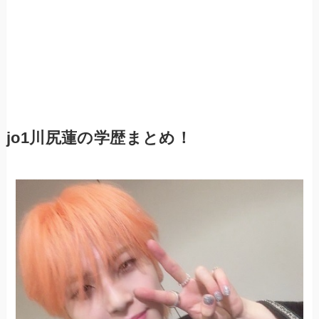
jo1川尻蓮の学歴まとめ！