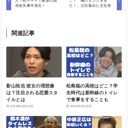
人？初デートで衝撃の財
こ？「俺のダンスを見
布紛失事件発生！
ろ！」注目集めた文化祭
関連記事
影山拓也 彼女の理想像
松島聡の高校はどこ？学
は？注目される恋愛スタ
生時代は新幹線のトイレ
イルとは
で食事をすることも
2024年10月21日
2025年2月20日