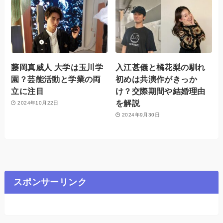
藤岡真威人 大学は玉川学
入江甚儀と橘花梨の馴れ
園？芸能活動と学業の両
初めは共演作がきっか
立に注目
け？交際期間や結婚理由
を解説
2024年10月22日
2024年9月30日
スポンサーリンク