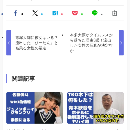
本多大夢がタイムレスか
篠塚大輝に彼女はいる？
ら落ちた理由5選！流出
流出した「ひーたん」と
した女性の写真が決定打
名乗る女性の暴走
か
関連記事