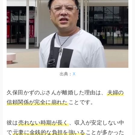
出典：
X
久保田かずのぶさんが離婚した理由は、
夫婦の
信頼関係が完全に崩れた
ことです。
彼は
売れない時期が長く
、収入が安定しない中
で
元妻に金銭的な負担を強いる
ことが多かった