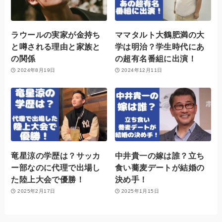
ラウールの実家が金持ち
ママタルト大鶴肥満の大
と噂される理由と家族と
学は明治？学生時代にあ
の関係
の超有名番組に出演！
2024年8月19日
2024年12月11日
竜星涼の学歴は？サッカ
中井貴一の嫁は誰？立ち
ー部なのに代理で出場し
食い蕎麦デートが結婚の
た陸上大会で優勝！
決め手！
2025年2月17日
2025年1月15日