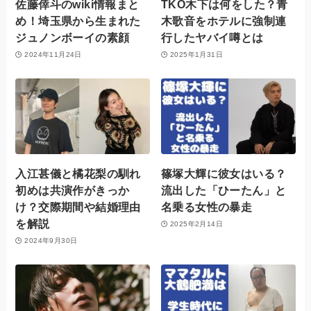
佐藤倖斗のwiki情報まと
TKO木下は何をした？青
め！埼玉県から生まれた
木歌音をホテルに強制連
ジュノンボーイの素顔
行したヤバイ噂とは
2024年11月24日
2025年1月31日
入江甚儀と橘花梨の馴れ
篠塚大輝に彼女はいる？
初めは共演作がきっか
流出した「ひーたん」と
け？交際期間や結婚理由
名乗る女性の暴走
を解説
2025年2月14日
2024年9月30日