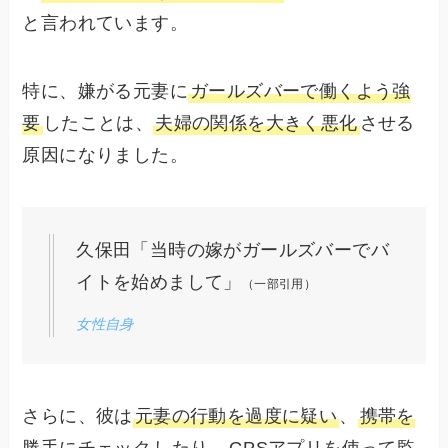
と言われています。
特に、嫌がる元妻に
ガールズバーで働くよう強
要
したことは、
夫婦の関係を大きく悪化
させる
原因になりました。
久保田「当時の嫁がガールズバーでバ
イトを始めまして」
（一部引用）
女性自身
さらに、彼は
元妻の行動を過度に疑い
、
携帯を
勝手にチェック
したり、
GPSアプリを使って監