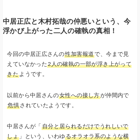
中居正広と木村拓哉の仲悪いという、今
浮かび上がった二人の確執の真相！
今回の中居正広さんの
性加害報道
で、今まで見
えていなかった
2人の確執の一部が浮き上がって
きた
ようです。
以前から中居さんの
女性への接し方
が仲間内で
危惧
されていたようです。
中居さんが「
自分と居られるだけでうれしいで
しょ
」という、いわゆ
るオラオラ系のような横