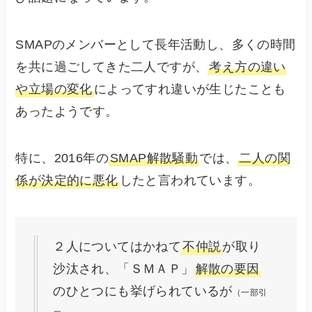
SMAPのメンバーとして長年活動し、多くの時間
を共に過ごしてきた二人ですが、
考え方の違い
や立場の変化
によってすれ違いが生じたことも
あったようです。
特に、2016年の
SMAP解散騒動
では、
二人の関
係が決定的に悪化
したと言われています。
２人についてはかねて
不仲説
が取り
沙汰され、「ＳＭＡＰ」
解散の要因
のひとつにも挙げられているが
（一部引