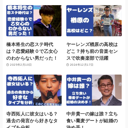
橋本将生の恋ステ時代
ヤーレンズ楢原の高校は
は？恋愛経験０で乙女心
どこ？持ち前の音楽セン
のわからない男だった！
スで吹奏楽部で活躍
2025年2月10日
2024年12月17日
寺西拓人に彼女はいる？
中井貴一の嫁は誰？立ち
過去の発言から好きなタ
食い蕎麦デートが結婚の
イプを分析
決め手！