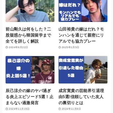
前山剛久は何をした？二
山田裕貴の嫁はだれ？モ
股疑惑から韓国留学まで
ンハンを通じて親密にリ
全てを詳しく解説
アルでも協力プレー
2024年9月22日
2025年1月5日
辰己涼介の嫁のヤバ過ぎ
成宮寛貴の芸能界引退理
る炎上エピソード5選！止
由5選!信頼していた友人
まらない過激発言
の裏切りとは
2024年11月15日
2024年11月6日