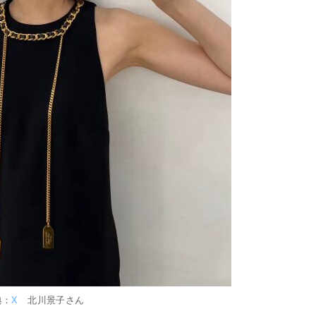
典：
X
北川景子さん