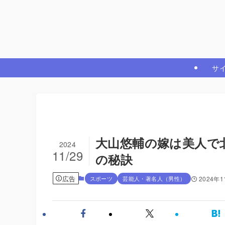
サ
大山悠輔の嫁は美人で
2024
11/29
の秘訣
広告
スポーツ
芸能人・著名人（男性）
2024年