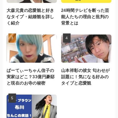
大森元貴の恋愛観と好き
24時間テレビを断った芸
なタイプ・結婚観を詳し
能人たちの理由と批判の
く紹介
背景とは
ぱーてぃーちゃん信子の
山本祥彰の彼女 匂わせが
実家はどこ？33億円豪邸
話題に！気になる好みの
と現在のお寺の秘密
タイプと恋愛観