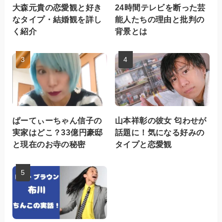
大森元貴の恋愛観と好き
24時間テレビを断った芸
なタイプ・結婚観を詳し
能人たちの理由と批判の
く紹介
背景とは
ぱーてぃーちゃん信子の
山本祥彰の彼女 匂わせが
実家はどこ？33億円豪邸
話題に！気になる好みの
と現在のお寺の秘密
タイプと恋愛観