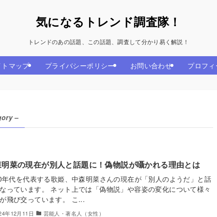
気になるトレンド調査隊！
トレンドのあの話題、この話題、調査して分かり易く解説！
イトマップ
プライバシーポリシー
お問い合わせ
プロフィ
gory –
森明菜の現在が別人と話題に！偽物説が囁かれる理由とは
80年代を代表する歌姫、中森明菜さんの現在が「別人のようだ」と話
なっています。 ネット上では「偽物説」や容姿の変化について様々
が飛び交っています。 こ...
024年12月11日
芸能人・著名人（女性）