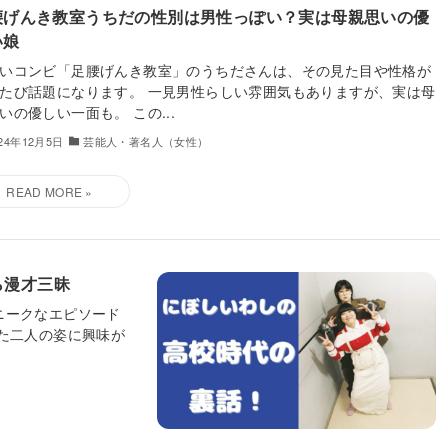
腰げんき教室うちだの性別は男性っぽい？実は母親思いの優
い娘
いコンビ「足腰げんき教室」のうちださんは、その見た目や性格が
たび話題になります。 一見男性らしい雰囲気もありますが、実は母
いの優しい一面も。 この...
024年12月5日
芸能人・著名人（女性）
ら漫才三昧
ニークなエピソード
た二人の姿に興味が