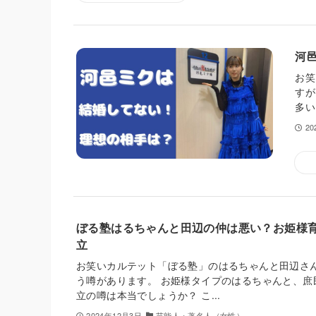
河
お笑
すが
多い
2
ぼる塾はるちゃんと田辺の仲は悪い？お姫様
立
お笑いカルテット「ぼる塾」のはるちゃんと田辺さ
う噂があります。 お姫様タイプのはるちゃんと、庶
立の噂は本当でしょうか？ こ...
2024年12月3日
芸能人・著名人（女性）