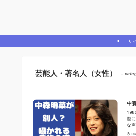
サ
芸能人・著名人（女性）
– cate
中
19
題に
な声
2