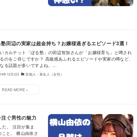
る塾田辺の実家は超金持ち？お嬢様過ぎるエピソード3選！
いカルテット「ぼる塾」の田辺智加さんが「お嬢様育ち」と噂され
るのをご存じですか？ 高級感あふれるエピソードや実家の噂など、
なる話題が多いですよね。...
024年12月2日
芸能人・著名人（女性）
を注ぐ男性の魅力
した。 注目が集ま
こと。 横山由依さ