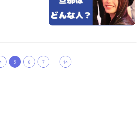
4
5
6
7
...
14