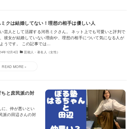
邑ミクは結婚してない！理想の相手は優しい人
い芸人として活躍する河邑ミクさん。 ネット上でも可愛いと評判で
、彼女が結婚していない理由や、理想の相手について気になる人が
ようです。 この記事では...
024年12月4日
芸能人・著名人（女性）
育ちと庶民派の対
んに、仲が悪いとい
民派の田辺さんの対