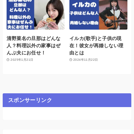
清野菜名の旦那はどんな
イルカ(歌手)と子供の現
人？料理以外の家事はぜ
在！彼女が再婚しない理
んぶ夫にお任せ！
由とは
2025年1月21日
2024年11月22日
スポンサーリンク