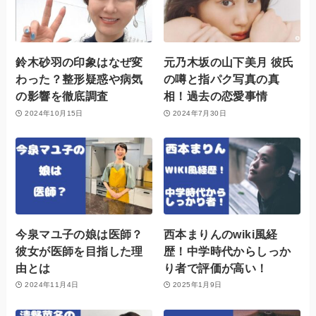
鈴木砂羽の印象はなぜ変
元乃木坂の山下美月 彼氏
わった？整形疑惑や病気
の噂と指パク写真の真
の影響を徹底調査
相！過去の恋愛事情
2024年10月15日
2024年7月30日
今泉マユ子の娘は医師？
西本まりんのwiki風経
彼女が医師を目指した理
歴！中学時代からしっか
由とは
り者で評価が高い！
2024年11月4日
2025年1月9日