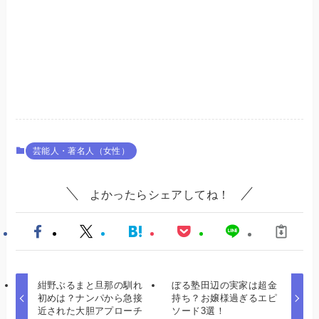
芸能人・著名人（女性）
よかったらシェアしてね！
紺野ぶるまと旦那の馴れ
ぼる塾田辺の実家は超金
初めは？ナンパから急接
持ち？お嬢様過ぎるエピ
近された大胆アプローチ
ソード3選！