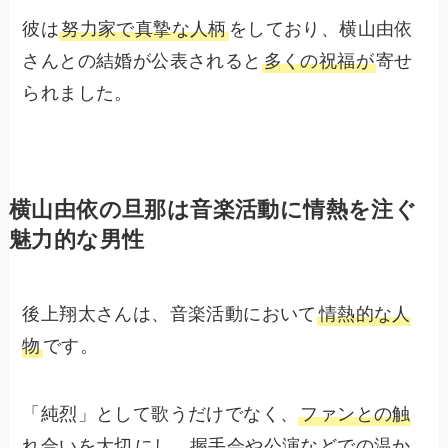
彼は
努力家で真摯な人柄
をしており、横山由依
さんとの結婚が公表されると
多くの祝福が
寄せ
られました。
横山由依の旦那は音楽活動に情熱を注ぐ
魅力的な男性
後上翔太さんは、音楽活動において
情熱的な人
物
です。
「純烈」として歌うだけでなく、
ファンとの触
れ合いを大切
にし、握手会や公演などでの温か