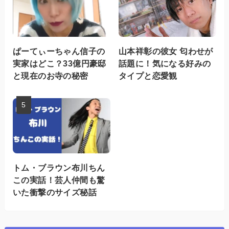
ぱーてぃーちゃん信子の
山本祥彰の彼女 匂わせが
実家はどこ？33億円豪邸
話題に！気になる好みの
と現在のお寺の秘密
タイプと恋愛観
トム・ブラウン布川ちん
この実話！芸人仲間も驚
いた衝撃のサイズ秘話