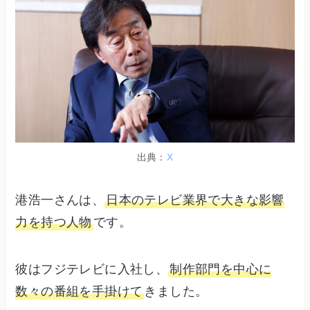
出典：
X
港浩一さんは、
日本のテレビ業界で大きな影響
力を持つ人物
です。
彼はフジテレビに入社し、
制作部門を中心に
数々の番組を手掛けて
きました。