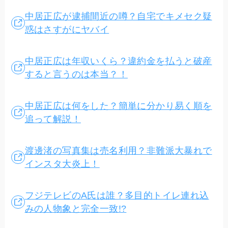
中居正広が逮捕間近の噂？自宅でキメセク疑
惑はさすがにヤバイ
中居正広は年収いくら？違約金を払うと破産
すると言うのは本当？！
中居正広は何をした？簡単に分かり易く順を
追って解説！
渡邊渚の写真集は売名利用？非難派大暴れで
インスタ大炎上！
フジテレビのA氏は誰？多目的トイレ連れ込
みの人物象と完全一致!?