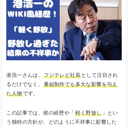
港浩一さんは、
フジテレビ社長
として注目され
るだけでなく、
番組制作でも多大な影響を与え
た人物
です。
この記事では、彼の経歴や「
軽く野放し
」とい
う独特の方針が、どのように不祥事に影響した