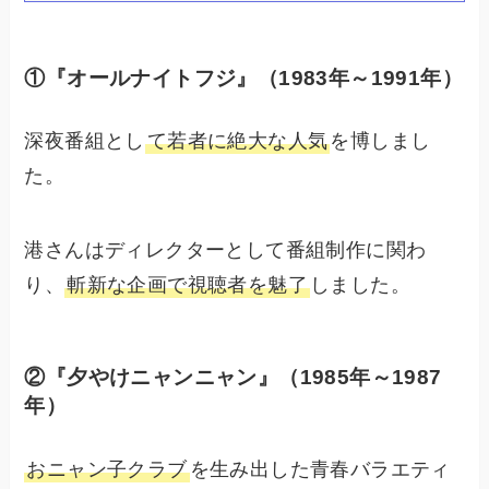
①『オールナイトフジ』
（1983年～1991年）
深夜番組とし
て若者に絶大な人気
を博しまし
た。
港さんはディレクターとして番組制作に関わ
り、
斬新な企画で視聴者を魅了
しました。
②『夕やけニャンニャン』
（1985年～1987
年）
おニャン子クラブ
を生み出した青春バラエティ