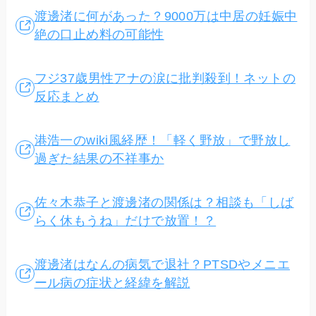
渡邊渚に何があった？9000万は中居の妊娠中
絶の口止め料の可能性
フジ37歳男性アナの涙に批判殺到！ネットの
反応まとめ
港浩一のwiki風経歴！「軽く野放」で野放し
過ぎた結果の不祥事か
佐々木恭子と渡邊渚の関係は？相談も「しば
らく休もうね」だけで放置！？
渡邊渚はなんの病気で退社？PTSDやメニエ
ール病の症状と経緯を解説