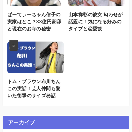
ぱーてぃーちゃん信子の
山本祥彰の彼女 匂わせが
実家はどこ？33億円豪邸
話題に！気になる好みの
と現在のお寺の秘密
タイプと恋愛観
トム・ブラウン布川ちん
この実話！芸人仲間も驚
いた衝撃のサイズ秘話
アーカイブ