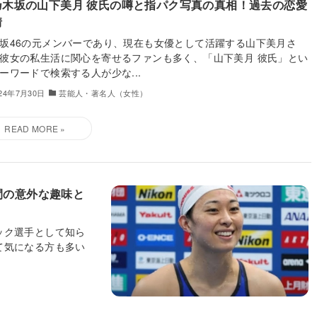
乃木坂の山下美月 彼氏の噂と指パク写真の真相！過去の恋愛
情
坂46の元メンバーであり、現在も女優として活躍する山下美月さ
彼女の私生活に関心を寄せるファンも多く、「山下美月 彼氏」とい
ーワードで検索する人が少な...
024年7月30日
芸能人・著名人（女性）
間の意外な趣味と
ック選手として知ら
て気になる方も多い