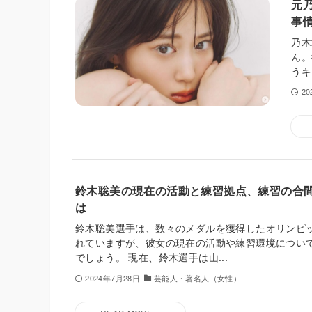
元
事
乃木
ん。
うキ
2
鈴木聡美の現在の活動と練習拠点、練習の合
は
鈴木聡美選手は、数々のメダルを獲得したオリンピ
れていますが、彼女の現在の活動や練習環境につい
でしょう。 現在、鈴木選手は山...
2024年7月28日
芸能人・著名人（女性）