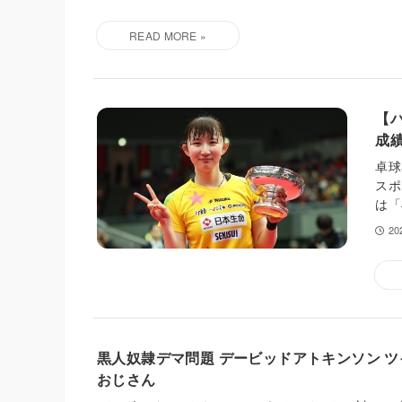
【
成
卓球
スポ
は「
2
黒人奴隷デマ問題 デービッドアトキンソン 
おじさん