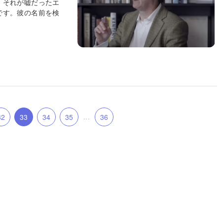
「それが嘘だったエ
です。彼の名前を検
32
33
34
35
...
36