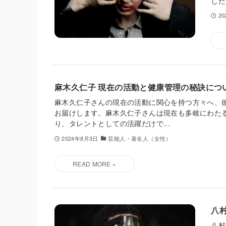
した
2
麻木久仁子 現在の活動と健康管理の秘訣につ
麻木久仁子さんの現在の活動に関心を持つ方々へ、
お届けします。麻木久仁子さんは現在も多岐にわた
り、タレントとしての活躍だけで...
2024年8月3日
芸能人・著名人（女性）
八
八村