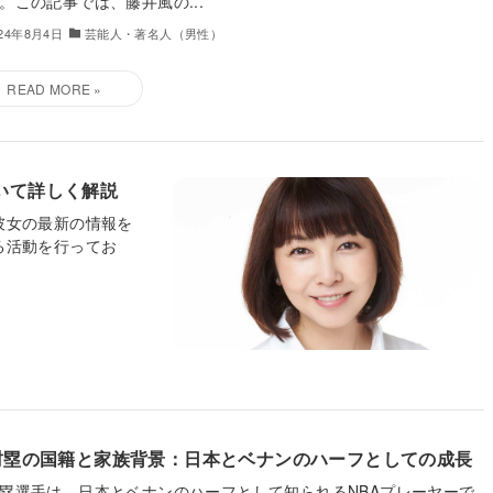
。この記事では、藤井風の...
024年8月4日
芸能人・著名人（男性）
いて詳しく解説
彼女の最新の情報を
る活動を行ってお
村塁の国籍と家族背景：日本とベナンのハーフとしての成長
塁選手は、日本とベナンのハーフとして知られるNBAプレーヤーで