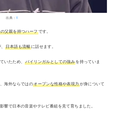
出典：
X
人の父親を持つハーフ
です。
が、
日本語も流暢
に話せます。
けていたため、
バイリンガルとしての強み
を持っていま
ら、海外ならではの
オープンな性格や表現力
が身について
の影響で日本の音楽やテレビ番組を見て育ちました。