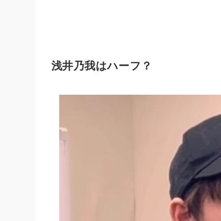
浅井乃我はハーフ？