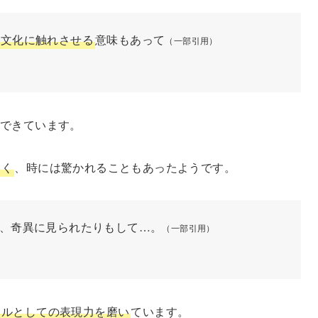
の文化に触れさせる
意味もあって
（一部引用）
応できています。
しく
、時には驚かれることもあったようです。
、奇異に見られたりもして…。
（一部引用）
ドルとしての表現力を磨い
ています。