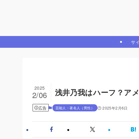
サ
2025
浅井乃我はハーフ？ア
2/06
広告
芸能人・著名人（男性）
2025年2月6日