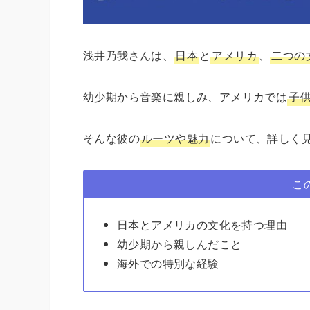
浅井乃我さんは、
日本
と
アメリカ
、
二つの
幼少期から音楽に親しみ、アメリカでは
子
そんな彼の
ルーツや魅力
について、詳しく
こ
日本とアメリカの文化を持つ理由
幼少期から親しんだこと
海外での特別な経験