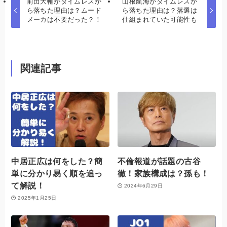
前田大輔がタイムレスか
山根航海がタイムレスか
ら落ちた理由は？ムード
ら落ちた理由は？落選は
メーカは不要だった？！
仕組まれていた可能性も
関連記事
中居正広は何をした？簡
不倫報道が話題の古谷
単に分かり易く順を追っ
徹！家族構成は？孫も！
て解説！
2024年6月29日
2025年1月25日