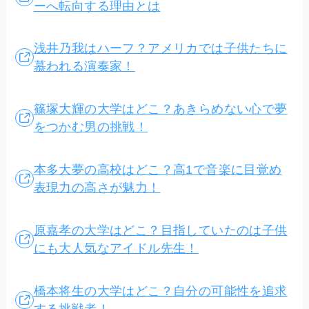
ーへ転向する理由とは
浅井乃我はハーフ？アメリカでは子供たちに
慕われる演奏家！
篠塚大輝の大学はどこ？あきらめない心で夢
をつかむ男の挑戦！
本多大夢の高校はどこ？高1で音楽に目覚め
表現力の高さが魅力！
原嘉孝の大学はどこ？目指していたのは子供
にも大人気なアイドル先生！
橋本将生の大学はどこ？自分の可能性を追求
する挑戦者！