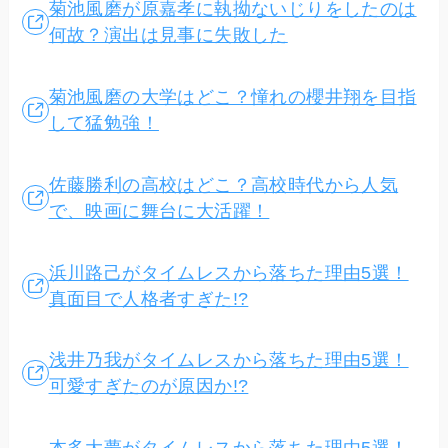
菊池風磨が原嘉孝に執拗ないじりをしたのは
何故？演出は見事に失敗した
菊池風磨の大学はどこ？憧れの櫻井翔を目指
して猛勉強！
佐藤勝利の高校はどこ？高校時代から人気
で、映画に舞台に大活躍！
浜川路己がタイムレスから落ちた理由5選！
真面目で人格者すぎた!?
浅井乃我がタイムレスから落ちた理由5選！
可愛すぎたのが原因か!?