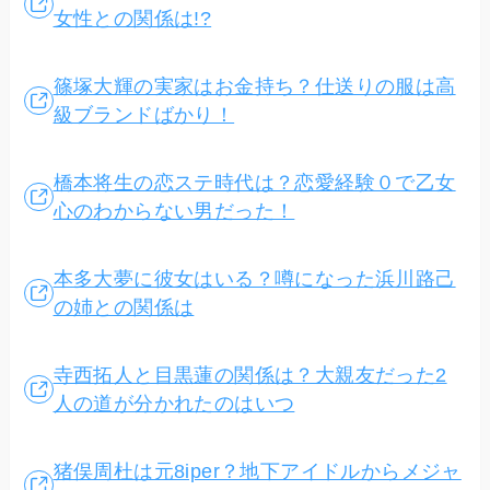
女性との関係は!?
篠塚大輝の実家はお金持ち？仕送りの服は高
級ブランドばかり！
橋本将生の恋ステ時代は？恋愛経験０で乙女
心のわからない男だった！
本多大夢に彼女はいる？噂になった浜川路己
の姉との関係は
寺西拓人と目黒蓮の関係は？大親友だった2
人の道が分かれたのはいつ
猪俣周杜は元8iper？地下アイドルからメジャ