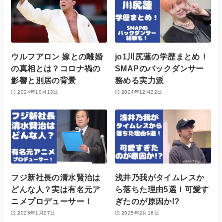
ウルフアロン 嫁との離婚
jo1川尻蓮の学歴まとめ！
の真相とは？コロナ禍の
SMAPのバックダンサー
影響と別居の背景
務める実力派
2024年10月13日
2024年12月22日
フジ新社長の清水賢治は
浅井乃我がタイムレスか
どんな人？実は有名元ア
ら落ちた理由5選！可愛す
ニメプロデューサー！
ぎたのが原因か!?
2025年1月27日
2025年2月16日