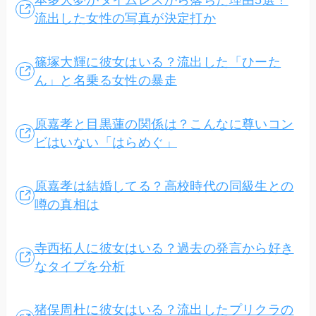
本多大夢がタイムレスから落ちた理由5選！
流出した女性の写真が決定打か
篠塚大輝に彼女はいる？流出した「ひーた
ん」と名乗る女性の暴走
原嘉孝と目黒蓮の関係は？こんなに尊いコン
ビはいない「はらめぐ」
原嘉孝は結婚してる？高校時代の同級生との
噂の真相は
寺西拓人に彼女はいる？過去の発言から好き
なタイプを分析
猪俣周杜に彼女はいる？流出したプリクラの